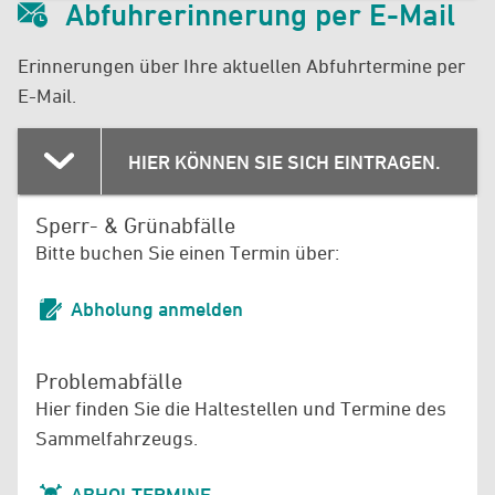
Abfuhrerinnerung per E-Mail
Erinnerungen über Ihre aktuellen Abfuhrtermine per
Wann möchten Sie erinnert werden? *
E-Mail.
Tag
1 Tag vorher
HIER KÖNNEN SIE SICH EINTRAGEN.
Stunde
Minute
Sperr- & Grünabfälle
18
00
:
Uhr
Bitte buchen Sie einen Termin über:
E-Mail-Adresse
*
Abholung anmelden
ICS-KALENDER IMPORTIEREN
Wann möchten Sie erinnert werden?
Problemabfälle
Hier finden Sie die Haltestellen und Termine des
Tag
*
Uhrzeit
*
ICS-KALENDER SPEICHERN
Sammelfahrzeugs.
1 Tag vorher
09:00 Uhr
Bitte ausprobieren: Je nach Endgerät und Kalender
ABHOLTERMINE