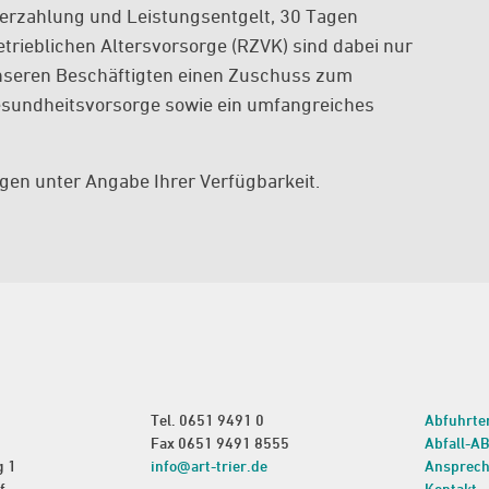
derzahlung und Leistungsentgelt, 30 Tagen
etrieblichen Altersvorsorge (RZVK) sind dabei nur
 unseren Beschäftigten einen Zuschuss zum
esundheitsvorsorge sowie ein umfangreiches
gen unter Angabe Ihrer Verfügbarkeit.
Tel.
0651 9491 0
Abfuhrte
Fax 0651 9491 8555
Abfall-A
g 1
info@art-trier.de
Ansprech
f
Kontakt