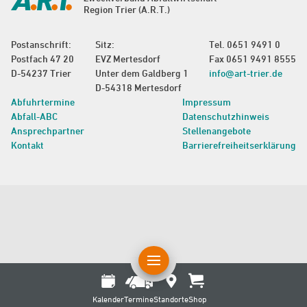
Region Trier (A.R.T.)
Postanschrift:
Sitz:
Tel.
0651 9491 0
Postfach 47 20
EVZ Mertesdorf
Fax 0651 9491 8555
D-54237 Trier
Unter dem Galdberg 1
info@art-trier.de
D-54318 Mertesdorf
Abfuhrtermine
Impressum
Abfall-ABC
Datenschutzhinweis
Ansprechpartner
Stellenangebote
Kontakt
Barrierefreiheitserklärung
Kalender
Termine
Standorte
Shop