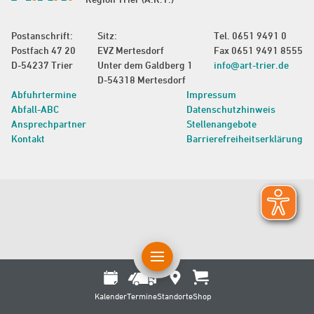
Postanschrift:
Sitz:
Tel.
0651 9491 0
Postfach 47 20
EVZ Mertesdorf
Fax 0651 9491 8555
D-54237 Trier
Unter dem Galdberg 1
info@art-trier.de
D-54318 Mertesdorf
Abfuhrtermine
Impressum
Abfall-ABC
Datenschutzhinweis
Ansprechpartner
Stellenangebote
Kontakt
Barrierefreiheitserklärung
Kalender
Termine
Standorte
Shop