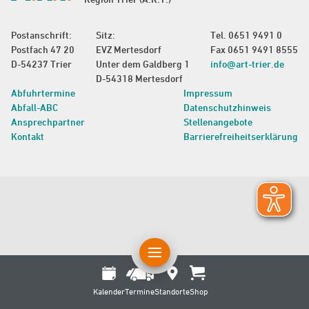
Postanschrift:
Sitz:
Tel.
0651 9491 0
Postfach 47 20
EVZ Mertesdorf
Fax 0651 9491 8555
D-54237 Trier
Unter dem Galdberg 1
info@art-trier.de
D-54318 Mertesdorf
Abfuhrtermine
Impressum
Abfall-ABC
Datenschutzhinweis
Ansprechpartner
Stellenangebote
Kontakt
Barrierefreiheitserklärung
Kalender
Termine
Standorte
Shop