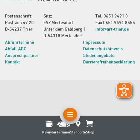
Postanschrift:
Sitz:
Tel.
0651 9491 0
Postfach 47 20
EVZ Mertesdorf
Fax 0651 9491 8555
D-54237 Trier
Unter dem Galdberg 1
info@art-trier.de
D-54318 Mertesdorf
Abfuhrtermine
Impressum
Abfall-ABC
Datenschutzhinweis
Ansprechpartner
Stellenangebote
Kontakt
Barrierefreiheitserklärung
Kalender
Termine
Standorte
Shop