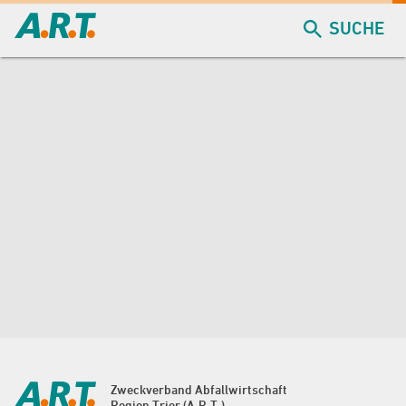
SUCHE
Zweckverband Abfallwirtschaft
Region Trier (A.R.T.)